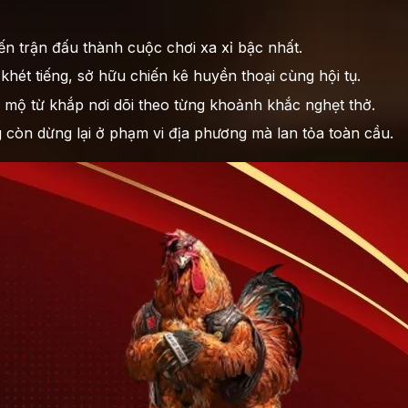
biến trận đấu thành cuộc chơi xa xỉ bậc nhất.
khét tiếng, sở hữu chiến kê huyền thoại cùng hội tụ.
 mộ từ khắp nơi dõi theo từng khoảnh khắc nghẹt thở.
còn dừng lại ở phạm vi địa phương mà lan tỏa toàn cầu.