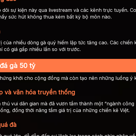
o dõi sự kiện này qua livestream và các kênh trực tuyến. C
 thấy sức hút không thua kém bất kỳ bộ môn nào.
à
 trị của nhiều dòng gà quý hiếm lập tức tăng cao. Các chiế
có giá gấp nhiều lần so với trước.
đá gà 50 tỷ
 hứng khởi cho cộng đồng mà còn tạo nên những luồng ý ki
p và văn hóa truyền thống
 thú vui dân gian mà đã vươn tầm thành một “ngành công ng
ống, đồng thời nâng tầm giá trị của những chiến kê Việt.
quá đà