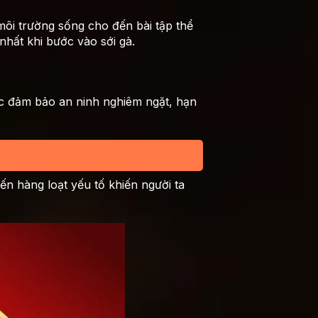
môi trường sống cho đến bài tập thể
nhất khi bước vào sới gà.
ược đảm bảo an ninh nghiêm ngặt, hạn
ến hàng loạt yếu tố khiến người ta