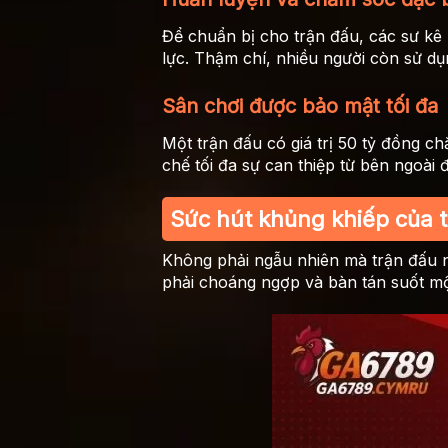
Để chuẩn bị cho trận đấu, các sư kê 
lực. Thậm chí, nhiều người còn sử dụ
Sân chơi được bảo mật tối đa
Một trận đấu có giá trị 50 tỷ đồng c
chế tối đa sự can thiệp từ bên ngoài
Sức hút khủng khiếp của t
Không phải ngẫu nhiên mà trận đấu nà
phải choáng ngợp và bàn tán suốt một