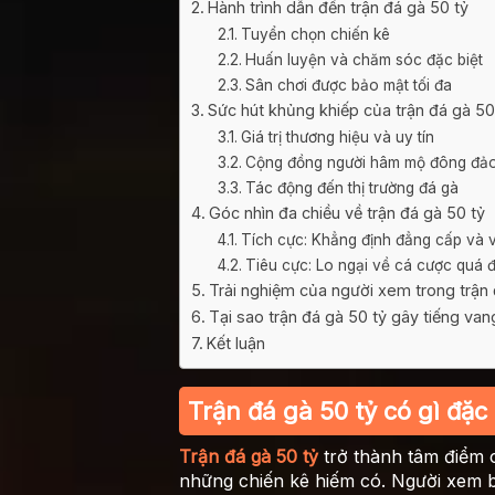
Hành trình dẫn đến trận đá gà 50 tỷ
Tuyển chọn chiến kê
Huấn luyện và chăm sóc đặc biệt
Sân chơi được bảo mật tối đa
Sức hút khủng khiếp của trận đá gà 50
Giá trị thương hiệu và uy tín
Cộng đồng người hâm mộ đông đả
Tác động đến thị trường đá gà
Góc nhìn đa chiều về trận đá gà 50 tỷ
Tích cực: Khẳng định đẳng cấp và 
Tiêu cực: Lo ngại về cá cược quá 
Trải nghiệm của người xem trong trận 
Tại sao trận đá gà 50 tỷ gây tiếng van
Kết luận
Trận đá gà 50 tỷ có gì đặc 
Trận đá gà 50 tỷ
trở thành tâm điểm 
những chiến kê hiếm có. Người xem b