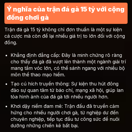
Ý nghĩa của trận đá gà 15 tỷ với cộng
đồng chơi gà
Trận đá gà 15 tỷ không chỉ đơn thuần là một sự kiện
cá cược mà còn để lại nhiều giá trị to lớn đối với cộng
đồng.
Khẳng định đẳng cấp: Đây là minh chứng rõ ràng
cho thấy đá gà đã vượt lên thành một ngành giải trí
mang tầm vóc lớn, có thể sánh ngang với nhiều bộ
môn thể thao mạo hiểm.
Tạo cú hích truyền thông: Sự kiện thu hút đông
đảo sự quan tâm từ báo chí, mạng xã hội, giúp lan
tỏa hình ảnh của đá gà tới nhiều người hơn.
Khơi dậy niềm đam mê: Trận đấu đã truyền cảm
hứng cho nhiều người chơi gà, từ nghiệp dư đến
chuyên nghiệp, tiếp tục đầu tư công sức để nuôi
dưỡng những chiến kê bất bại.