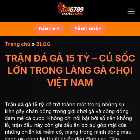
Bỏ
qua
nội
dung
ĐĂNG KÝ
ĐĂNG NHẬP
Trang chủ
»
BLOG
TRẬN ĐÁ GÀ 15 TỶ – CÚ SỐC
LỚN TRONG LÀNG GÀ CHỌI
VIỆT NAM
Trận đá gà 15 tỷ
đã trở thành một trong những sự
kiện gây chấn động trong giới chơi gà và cộng đồng
đam mê cá cược. Không chỉ nổi bật bởi số tiền khổng
lồ, trận đấu này còn ghi dấu ấn bởi sự góp mặt của
những chiến kê hiếm có, mang trong mình dòng máu
danh giá cùng kỹ thuật chiến đấu đỉnh cao. Câu