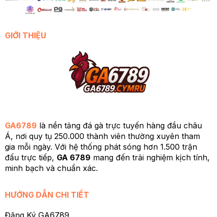
GIỚI THIỆU
GA6789
là nền tảng đá gà trực tuyến hàng đầu châu
Á, nơi quy tụ 250.000 thành viên thường xuyên tham
gia mỗi ngày. Với hệ thống phát sóng hơn 1.500 trận
đấu trực tiếp,
GA 6789
mang đến trải nghiệm kịch tính,
minh bạch và chuẩn xác.
HƯỚNG DẪN CHI TIẾT
Đăng Ký GA6789