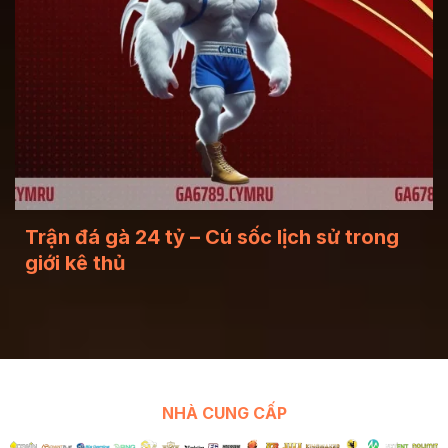
Trận đá gà 24 tỷ là gì và vì sao gây chấn động?
Trận đá gà 24 tỷ – Cú sốc lịch sử trong
giới kê thủ
NHÀ CUNG CẤP