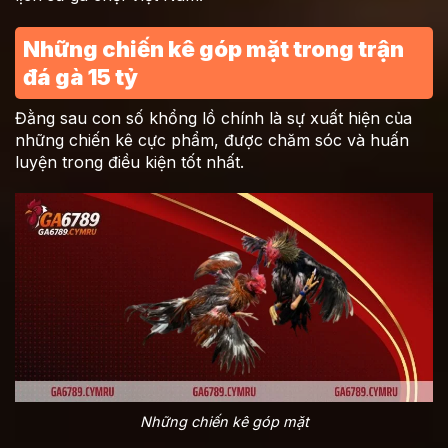
Những chiến kê góp mặt trong trận
đá gà 15 tỷ
Đằng sau con số khổng lồ chính là sự xuất hiện của
những chiến kê cực phẩm, được chăm sóc và huấn
luyện trong điều kiện tốt nhất.
Những chiến kê góp mặt