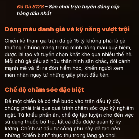
Đá Gà S128
– Sân chơi trực tuyến đẳng cấp
hàng đầu nhất
Dòng máu danh giá và kỹ năng vượt trội
Chiến kê tham gia trận đá gà 15 tỷ không phải là gà
thường. Chúng mang trong mình dòng máu quý hiếm,
được lai tạo và tuyển chọn khắt khe qua nhiều thế hệ.
Mỗi chú gà đều sở hữu thân hình săn chắc, đôi cánh
mạnh mẽ và lối ra đòn hiểm hóc, khiến người xem
mãn nhãn ngay từ những giây phút đầu tiên.
Chế độ chăm sóc đặc biệt
Để một chiến kê có thể bước vào trận đấu tỷ đô,
chúng phải trải qua quá trình chăm sóc cực kỳ nghiêm
ngặt. Từ khẩu phần ăn, chế độ tập luyện cho đến việc
sử dụng thuốc bổ trợ, tất cả đều được quản lý kỹ
lưỡng. Chính sự đầu tư công phu này đã tạo nên
những “chiến binh” thực thụ trong làng gà chọi.