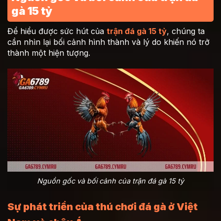
gà 15 tỷ
Để hiểu được sức hút của
trận đá gà 15 tỷ
, chúng ta
cần nhìn lại bối cảnh hình thành và lý do khiến nó trở
thành một hiện tượng.
Nguồn gốc và bối cảnh của trận đá gà 15 tỷ
Sự phát triển của thú chơi đá gà ở Việt