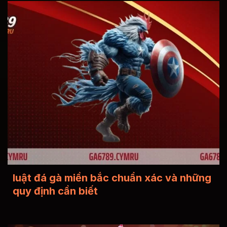
Tổng quan về luật đá gà miền bắc
luật đá gà miền bắc chuẩn xác và những
quy định cần biết