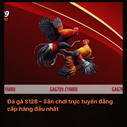
Đá gà S128 là gì?
Đá gà S128 – Sân chơi trực tuyến đẳng
cấp hàng đầu nhất