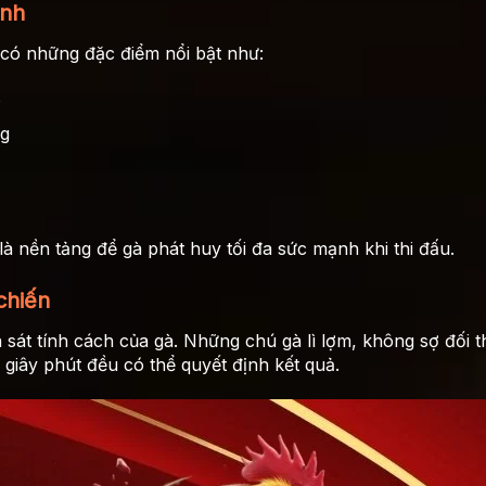
ình
 có những đặc điểm nổi bật như:
õ
ng
là nền tảng để gà phát huy tối đa sức mạnh khi thi đấu.
chiến
sát tính cách của gà. Những chú gà lì lợm, không sợ đối t
 giây phút đều có thể quyết định kết quả.