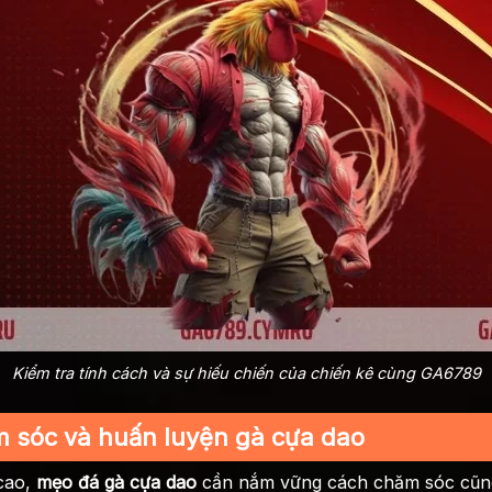
Kiểm tra tính cách và sự hiếu chiến của chiến kê cùng GA6789
 sóc và huấn luyện gà cựa dao
 cao,
mẹo đá gà cựa dao
cần nắm vững cách chăm sóc cũn