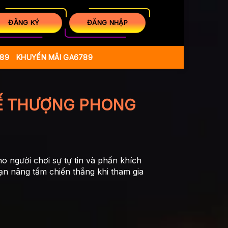
ĐĂNG KÝ
ĐĂNG NHẬP
789
KHUYẾN MÃI GA6789
HẾ THƯỢNG PHONG
o người chơi sự tự tin và phấn khích
n nâng tầm chiến thắng khi tham gia