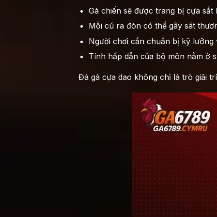
Gà chiến sẽ được trang bị cựa sắt
Mỗi cú ra đòn có thể gây sát thươ
Người chơi cần chuẩn bị kỹ lưỡng 
Tính hấp dẫn của bộ môn nằm ở sự
Đá gà cựa dao không chỉ là trò giải t