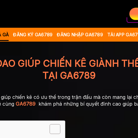
Á GÀ
ĐĂNG KÝ GA6789
ĐĂNG NHẬP GA6789
TẢI APP GA6
DAO GIÚP CHIẾN KÊ GIÀNH T
TẠI GA6789
giúp chiến kê có ưu thế trong trận đấu mà còn mang lại ch
sẽ cùng
GA6789
khám phá những bí quyết đỉnh cao giúp bạ