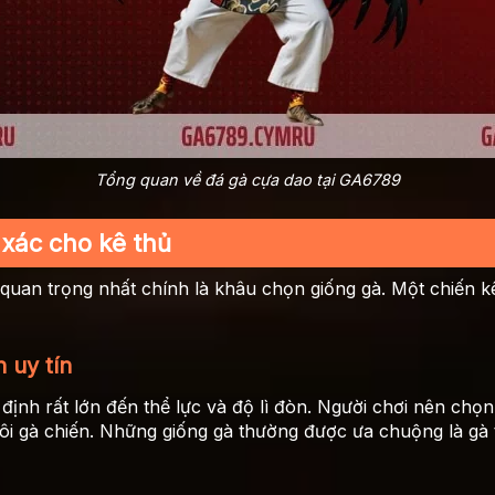
Tổng quan về đá gà cựa dao tại GA6789
xác cho kê thủ
an trọng nhất chính là khâu chọn giống gà. Một chiến kê 
 uy tín
 định rất lớn đến thể lực và độ lì đòn. Người chơi nên chọn 
uôi gà chiến. Những giống gà thường được ưa chuộng là gà t