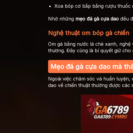
Xoa bóp cơ bắp bằng rượu thuốc đ
Nhờ những
mẹo đá gà cựa dao
đều đ
Nghệ thuật om bóp gà chiến
Om gà bằng nước lá chè xanh, nghệ v
thương. Đây cũng là bí quyết giữ cho
Mẹo đá gà cựa dao mà thà
Ngoài việc chăm sóc và huấn luyện, 
dao về chiến thuật thường được các s