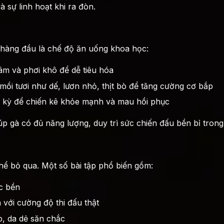
và sự linh hoạt khi ra đòn.
hàng đầu là chế độ ăn uống khoa học:
âm và phơi khô để dễ tiêu hóa
mồi tươi như dế, lươn nhỏ, thịt bò để tăng cường cơ bắp
h kỳ để chiến kê khỏe mạnh và mau hồi phục
 gà có đủ năng lượng, duy trì sức chiến đấu bền bỉ trong 
hể bỏ qua. Một số bài tập phổ biến gồm:
c bền
 với cường độ thi đấu thật
, da dẻ săn chắc