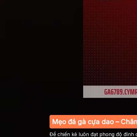
Mẹo đá gà cựa dao – C
hăm
Để chiến kê luôn đạt phong độ đỉnh