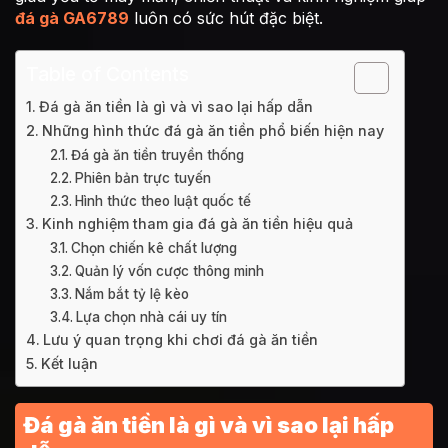
đá gà GA6789
luôn có sức hút đặc biệt.
Table of Contents
Đá gà ăn tiền là gì và vì sao lại hấp dẫn
Những hình thức đá gà ăn tiền phổ biến hiện nay
Đá gà ăn tiền truyền thống
Phiên bản trực tuyến
Hình thức theo luật quốc tế
Kinh nghiệm tham gia đá gà ăn tiền hiệu quả
Chọn chiến kê chất lượng
Quản lý vốn cược thông minh
Nắm bắt tỷ lệ kèo
Lựa chọn nhà cái uy tín
Lưu ý quan trọng khi chơi đá gà ăn tiền
Kết luận
Đá gà ăn tiền là gì và vì sao lại hấp