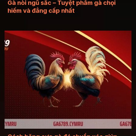
Gà nòi ngũ sắc – Tuyệt phẩm gà chọi
hiếm và đẳng cấp nhất
Gà chọi Nghệ An