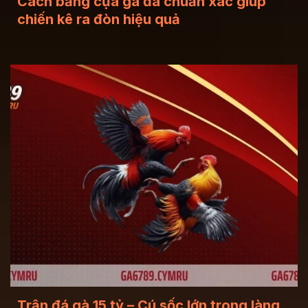
Cách băng cựa gà đá chuẩn xác giúp
chiến kê ra đòn hiệu quả
Đá gà S128 là gì?
Trận đá gà 15 tỷ – Cú sốc lớn trong làng