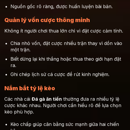
Nguồn gốc rõ ràng, được huấn luyện bài bản.
Quản lý vốn cược thông minh
Không ít người chơi thua lớn chỉ vì đặt cược cảm tính.
Chia nhỏ vốn, đặt cược nhiều trận thay vì dồn vào
một trận.
Biết dừng lại khi thắng hoặc thua theo giới hạn đặt
ra.
Ghi chép lịch sử cá cược để rút kinh nghiệm.
Nắm bắt tỷ lệ kèo
Các nhà cái
Đá gà ăn tiền
thường đưa ra nhiều tỷ lệ
cược khác nhau. Người chơi cần hiểu rõ để lựa chọn
kèo phù hợp.
Kèo chấp giúp cân bằng sức mạnh giữa hai chiến