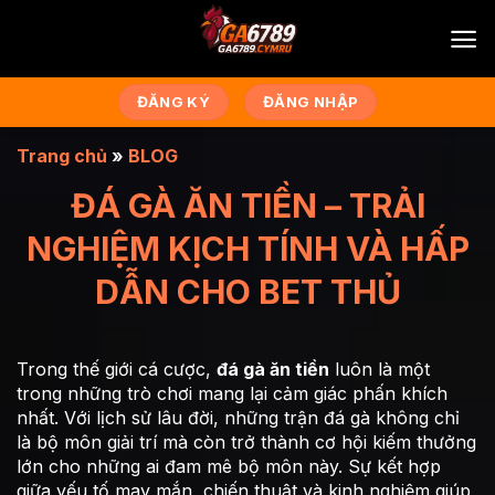
Bỏ
qua
nội
dung
ĐĂNG KÝ
ĐĂNG NHẬP
Trang chủ
»
BLOG
ĐÁ GÀ ĂN TIỀN – TRẢI
NGHIỆM KỊCH TÍNH VÀ HẤP
DẪN CHO BET THỦ
Trong thế giới cá cược,
đá gà ăn tiền
luôn là một
trong những trò chơi mang lại cảm giác phấn khích
nhất. Với lịch sử lâu đời, những trận đá gà không chỉ
là bộ môn giải trí mà còn trở thành cơ hội kiếm thưởng
lớn cho những ai đam mê bộ môn này. Sự kết hợp
giữa yếu tố may mắn, chiến thuật và kinh nghiệm giúp