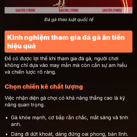
Đá gà theo luật quốc tế
Kinh nghiệm tham gia đá gà ăn tiền
hiệu quả
Để có được lợi thế khi tham gia đá gà, người chơi
không chỉ dựa vào may mắn mà còn cần sự am hiểu
và chiến lược rõ ràng.
Chọn chiến kê chất lượng
Việc nhận diện gà chọi có khả năng thắng cao là kỹ
năng quan trọng.
Gà khỏe mạnh, cơ bắp rắn chắc, mắt sáng và tinh
anh.
Dáng đi dứt khoát, dáng đứng oai phong, bản lĩnh.