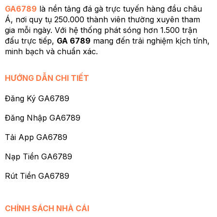
GA6789
là nền tảng đá gà trực tuyến hàng đầu châu
Á, nơi quy tụ 250.000 thành viên thường xuyên tham
gia mỗi ngày. Với hệ thống phát sóng hơn 1.500 trận
đấu trực tiếp,
GA 6789
mang đến trải nghiệm kịch tính,
minh bạch và chuẩn xác.
HƯỚNG DẪN CHI TIẾT
Đăng Ký GA6789
Đăng Nhập GA6789
Tải App GA6789
Nạp Tiền GA6789
Rút Tiền GA6789
CHÍNH SÁCH NHÀ CÁI