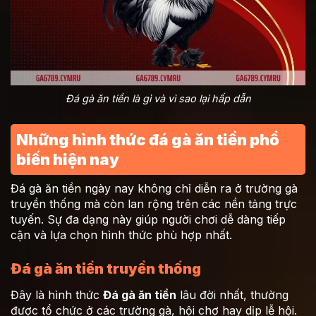
Đá gà ăn tiền là gì và vì sao lại hấp dẫn
Những hình thức đá gà ăn tiền phổ
biến hiện nay
Đá gà ăn tiền ngày nay không chỉ diễn ra ở trường gà
truyền thống mà còn lan rộng trên các nền tảng trực
tuyến. Sự đa dạng này giúp người chơi dễ dàng tiếp
cận và lựa chọn hình thức phù hợp nhất.
Đá gà ăn tiền truyền thống
Đây là hình thức
Đá gà ăn tiền
lâu đời nhất, thường
được tổ chức ở các trường gà, hội chợ hay dịp lễ hội.