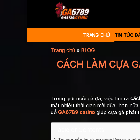
Bỏ
qua
nội
dung
TRANG CHỦ
TIN TỨC Đ
Trang chủ
»
BLOG
CÁCH LÀM CỰA G
Trong giới nuôi gà đá, việc tìm ra
các
mất nhiều thời gian mài dũa, hơn nữa
để
GA6789 casino
giúp cựa gà phát t
Table of Contents
Tại sao cần áp dụng cách làm cựa gà