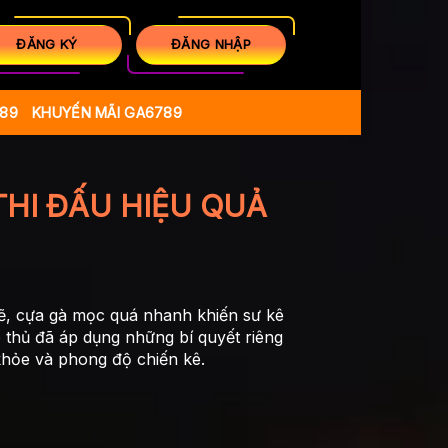
ĐĂNG KÝ
ĐĂNG NHẬP
789
KHUYẾN MÃI GA6789
HI ĐẤU HIỆU QUẢ
lẽ, cựa gà mọc quá nhanh khiến sư kê
o thủ đã áp dụng những bí quyết riêng
khỏe và phong độ chiến kê.