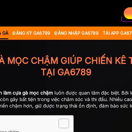
Á GÀ
ĐĂNG KÝ GA6789
ĐĂNG NHẬP GA6789
TẢI APP GA6
À MỌC CHẬM GIÚP CHIẾN KÊ T
TẠI GA6789
h làm cựa gà mọc chậm
luôn được quan tâm đặc biệt. Bởi 
 còn gây bất tiện trong việc chăm sóc và thi đấu. Nhiều ca
riển chậm hơn, giữ được trạng thái ổn định, đảm bảo sức 
 mọc chậm