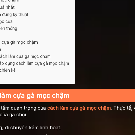
uả nhất
 đúng kỹ thuật
ọc cựa
yền thống
àm cựa gà mọc chậm
a
cách làm cựa gà mọc chậm
 áp dụng cách làm cựa gà mọc chậm
chiến kê
 làm cựa gà mọc chậm
õ tầm quan trọng của
cách làm cựa gà mọc chậm
. Thực tế,
của gà chọi.
, di chuyển kém linh hoạt.