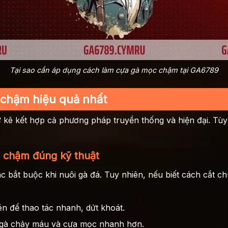
Tại sao cần áp dụng cách làm cựa gà mọc chậm tại GA6789
 chậm hiệu quả nhất
kê kết hợp cả phương pháp truyền thống và hiện đại. Tùy 
 chậm đúng kỹ thuật
c bắt buộc khi nuôi gà đá. Tuy nhiên, nếu biết cách cắt 
n để thao tác nhanh, dứt khoát.
n gà chảy máu và cựa mọc nhanh hơn.