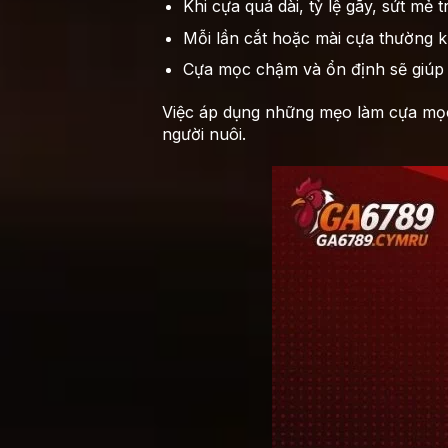
Khi cựa quá dài, tỷ lệ gãy, sứt mẻ t
Mỗi lần cắt hoặc mài cựa thường k
Cựa mọc chậm và ổn định sẽ giúp 
Việc áp dụng những mẹo làm cựa mọc
người nuôi.