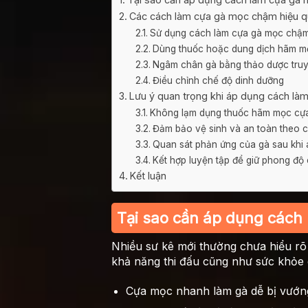
Các cách làm cựa gà mọc chậm hiệu q
Sử dụng cách làm cựa gà mọc chậm
Dùng thuốc hoặc dung dịch hãm m
Ngâm chân gà bằng thảo dược tru
Điều chỉnh chế độ dinh dưỡng
Lưu ý quan trọng khi áp dụng cách l
Không lạm dụng thuốc hãm mọc cự
Đảm bảo vệ sinh và an toàn theo 
Quan sát phản ứng của gà sau khi
Kết hợp luyện tập để giữ phong độ 
Kết luận
Tại sao cần áp dụng cách
Nhiều sư kê mới thường chưa hiểu r
khả năng thi đấu cũng như sức khỏe 
Cựa mọc nhanh làm gà dễ bị vướng