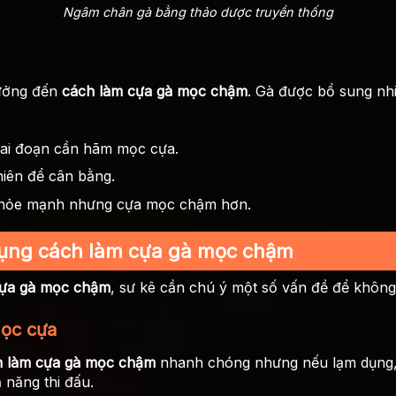
Ngâm chân gà bằng thảo dược truyền thống
hưởng đến
cách làm cựa gà mọc chậm
. Gà được bổ sung nhi
iai đoạn cần hãm mọc cựa.
hiên để cân bằng.
à khỏe mạnh nhưng cựa mọc chậm hơn.
dụng cách làm cựa gà mọc chậm
cựa gà mọc chậm
, sư kê cần chú ý một số vấn đề để không 
ọc cựa
h làm cựa gà mọc chậm
nhanh chóng nhưng nếu lạm dụng, 
năng thi đấu.